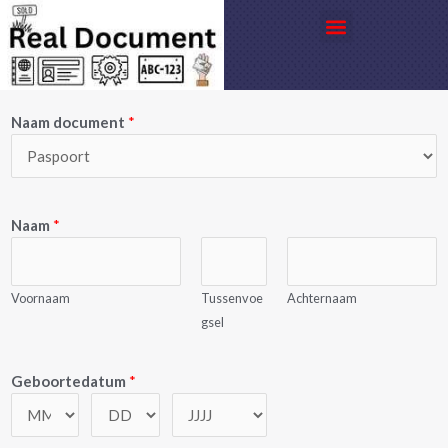
Ga
Menu
naar
de
inhoud
Naam document
*
Naam
*
Voornaam
Tussenvoe
Achternaam
gsel
Geboortedatum
*